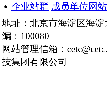
企业站群
成员单位网站
地址：北京市海淀区海淀
编：100080
网站管理信箱：cetc@cetc.c
技集团有限公司
备案序号：京